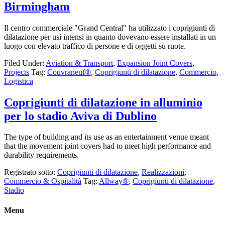
Birmingham
Il centro commerciale "Grand Central" ha utilizzato i coprigiunti di
dilatazione per usi intensi in quanto dovevano essere installati in un
luogo con elevato traffico di persone e di oggetti su ruote.
Filed Under:
Aviation & Transport
,
Expansion Joint Covers
,
Projects
Tag:
Couvraneuf®
,
Coprigiunti di dilatazione
,
Commercio
,
Logistica
Coprigiunti di dilatazione in alluminio
per lo stadio Aviva di Dublino
The type of building and its use as an entertainment venue meant
that the movement joint covers had to meet high performance and
durability requirements.
Registrato sotto:
Coprigiunti di dilatazione
,
Realizzazioni
,
Commercio & Ospitalità
Tag:
Allway®
,
Coprigiunti di dilatazione
,
Stadio
Menu