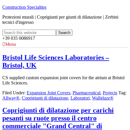
Construction Specialties
Protezioni murali | Coprigiunti per giunti di dilatazione | Zerbini
tecnici d'ingresso
+39 035 0086917
Menu
Bristol Life Sciences Laboratories –
Bristol, UK
CS supplied custom expansion joint covers for the atrium at Bristol
Life Sciences.
Filed Under:
Expansion Joint Covers
,
Pharmaceutical
,
Projects
Tag:
Allway®
,
Coprigiunti di dilatazione
,
Laboratori
,
Wallglaze®
Coprigiunti di dilatazione per carichi
pesanti su ruote presso il centro
commerciale "Grand Central" di