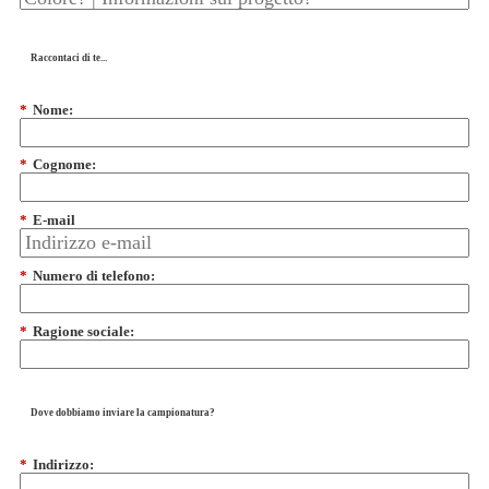
Raccontaci di te...
*
Nome:
*
Cognome:
*
E-mail
*
Numero di telefono:
*
Ragione sociale:
Dove dobbiamo inviare la campionatura?
*
Indirizzo: