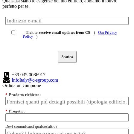
Qualsiasi siano le esigenze del tuo edificio, abbiamo il louvre
perfetto per te.
Tick to receive email updates from CS
(
Our Privacy
Policy
)
Scarica
+39 035 0086917
InfoItaly@c-sgroup.com
Ordina un campione
*
Prodotto richiesto:
*
Progetto:
Devi comunicarci qualcos'altro?