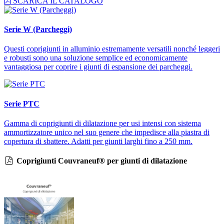
SCARICA IL CATALOGO
Serie W (Parcheggi)
Questi coprigiunti in alluminio estremamente versatili nonché leggeri
e robusti sono una soluzione semplice ed economicamente
vantaggiosa per coprire i giunti di espansione dei parcheggi.
Serie PTC
Gamma di coprigiunti di dilatazione per usi intensi con sistema
ammortizzatore unico nel suo genere che impedisce alla piastra di
copertura di sbattere. Adatti per giunti larghi fino a 250 mm.
Coprigiunti Couvraneuf® per giunti di dilatazione