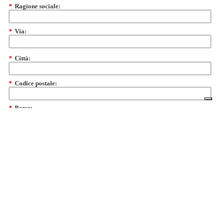
*
Ragione sociale:
*
Via:
*
Città:
*
Codice postale:
*
Paese:
 aggiornamenti via email da CS
a Informativa sulla Privacy
)
Richiedi un preventivo
Chiedi assistenza tecnica
Menu