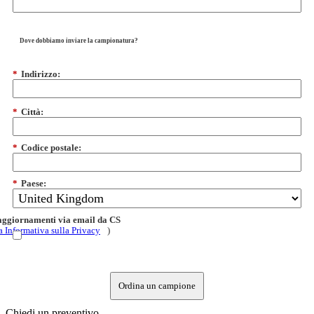
Dove dobbiamo inviare la campionatura?
*
Indirizzo:
*
Città:
*
Codice postale:
*
Paese:
 aggiornamenti via email da CS
a Informativa sulla Privacy
)
Ordina un campione
Chiedi un preventivo