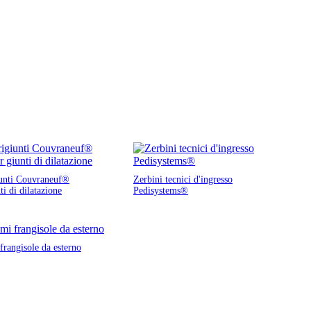
unti Couvraneuf®
Zerbini tecnici d'ingresso
ti di dilatazione
Pedisystems®
frangisole da esterno