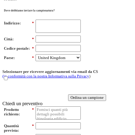
Dove dobbiamo inviare la campionatura?
Indirizzo:
*
Città:
*
Codice postale:
*
Paese:
*
Selezionare per ricevere aggiornamenti via email da CS
(in conformità con la nostra Informativa sulla Privacy
)
Ordina un campione
Chiedi un preventivo
Prodotto
*
richiesto:
Quantità
*
prevista: