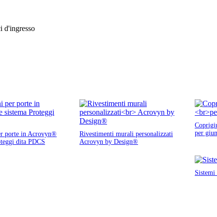
ci d'ingresso
Coprigi
per giun
er porte in Acrovyn®
Rivestimenti murali personalizzati
oteggi dita PDCS
Acrovyn by Design®
Sistemi 