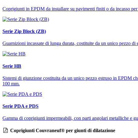
Coprigiunti in EPDM da installare su pavimenti finiti o da incasso per il
Serie Zip Block (ZB)
Guarnizioni incassate di lunga durata, costituite da un unico pezzo di e
Serie HB
Sistemi di giunzione costituita da un unico pezzo estruso in EPDM che c
100 mm.
Serie PDA e PDS
Gamma di coprigiunti impermeabili, con parti angolari metalliche e gua
Coprigiunti Couvraneuf® per giunti di dilatazione