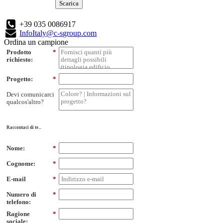
Scarica
+39 035 0086917
InfoItaly@c-sgroup.com
Ordina un campione
Prodotto
*
richiesto:
Progetto:
*
Devi comunicarci
qualcos'altro?
Raccontaci di te...
Nome:
*
Cognome:
*
E-mail
*
Numero di
*
telefono:
Ragione
*
sociale: