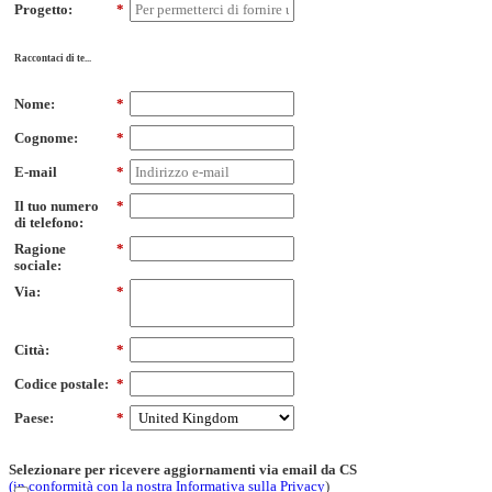
Progetto:
*
Raccontaci di te...
Nome:
*
Cognome:
*
E-mail
*
Il tuo numero
*
di telefono:
Ragione
*
sociale:
Via:
*
Città:
*
Codice postale:
*
Paese:
*
Selezionare per ricevere aggiornamenti via email da CS
(in conformità con la nostra Informativa sulla Privacy
)