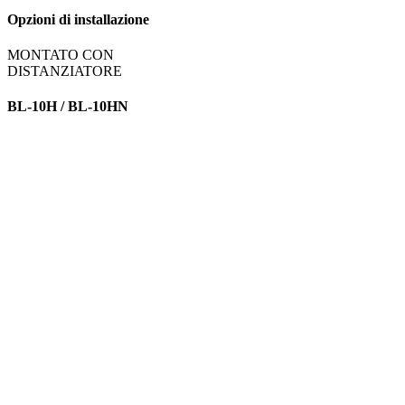
Opzioni di installazione
MONTATO CON
DISTANZIATORE
BL-10H / BL-10HN
MENSOLA
PROLUNGATA
BL-10HE / BL-10HEN
Acrovyn
– BL-10H
Acrovyn PVC-Free
– BL-10HN