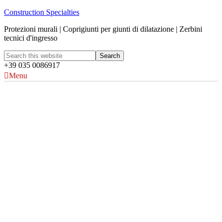
Construction Specialties
Protezioni murali | Coprigiunti per giunti di dilatazione | Zerbini
tecnici d'ingresso
+39 035 0086917
Menu
The Residence nel quartiere
Nine Elms
London, UK