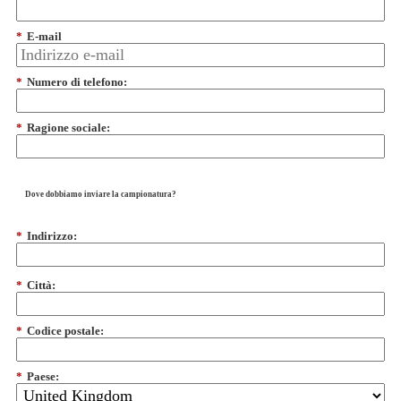
*
E-mail
*
Numero di telefono:
*
Ragione sociale:
Dove dobbiamo inviare la campionatura?
*
Indirizzo:
*
Città:
*
Codice postale:
*
Paese: