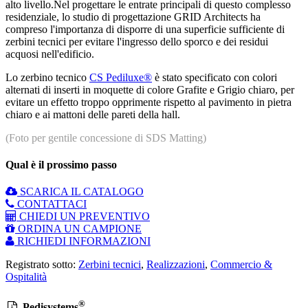
alto livello.Nel progettare le entrate principali di questo complesso
residenziale, lo studio di progettazione GRID Architects ha
compreso l'importanza di disporre di una superficie sufficiente di
zerbini tecnici per evitare l'ingresso dello sporco e dei residui
acquosi nell'edificio.
Lo zerbino tecnico
CS Pediluxe®
è stato specificato con colori
alternati di inserti in moquette di colore Grafite e Grigio chiaro, per
evitare un effetto troppo opprimente rispetto al pavimento in pietra
chiaro e ai mattoni delle pareti della hall.
(Foto per gentile concessione di SDS Matting)
Qual è il prossimo passo
SCARICA IL CATALOGO
CONTATTACI
CHIEDI UN PREVENTIVO
ORDINA UN CAMPIONE
RICHIEDI INFORMAZIONI
Registrato sotto:
Zerbini tecnici
,
Realizzazioni
,
Commercio &
Ospitalità
®
Pedisystems