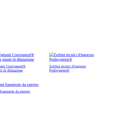
unti Couvraneuf®
Zerbini tecnici d'ingresso
ti di dilatazione
Pedisystems®
frangisole da esterno