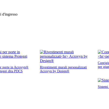
ci d'ingresso
Coprigi
per giun
er porte in Acrovyn®
Rivestimenti murali personalizzati
oteggi dita PDCS
Acrovyn by Design®
Sistemi 