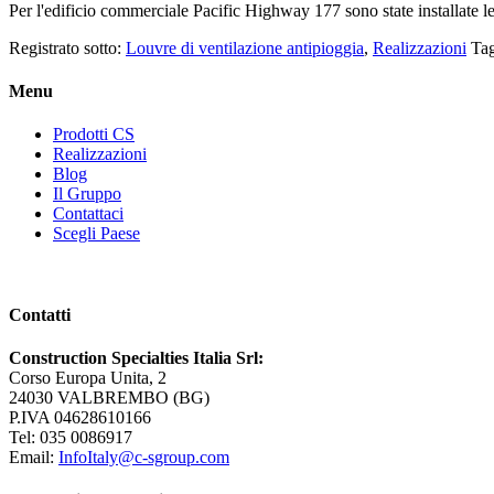
Per l'edificio commerciale Pacific Highway 177 sono state installate l
Registrato sotto:
Louvre di ventilazione antipioggia
,
Realizzazioni
Ta
Menu
Prodotti CS
Realizzazioni
Blog
Il Gruppo
Contattaci
Scegli Paese
Contatti
Construction Specialties Italia Srl:
Corso Europa Unita, 2
24030 VALBREMBO (BG)
P.IVA 04628610166
Tel: 035 0086917
Email:
InfoItaly@c-sgroup.com