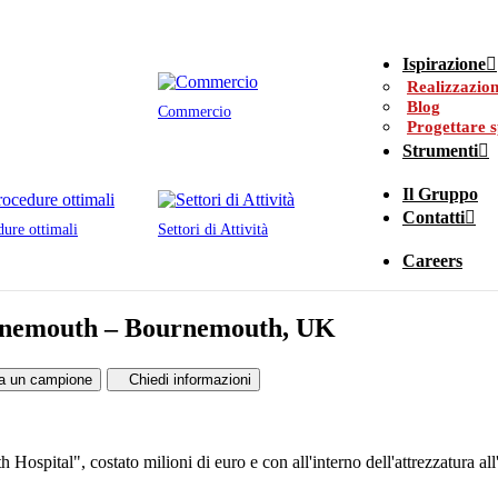
Ispirazione
Realizzazion
Blog
Commercio
Progettare s
Strumenti
Il Gruppo
Contatti
dure ottimali
Settori di Attività
Careers
urnemouth – Bournemouth, UK
ina un campione
Chiedi informazioni
ospital", costato milioni di euro e con all'interno dell'attrezzatura all