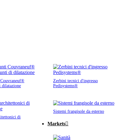
i Couvraneuf®
Zerbini tecnici d'ingresso
i dilatazione
Pedisystems®
Sistemi frangisole da esterno
tettonici di
Markets