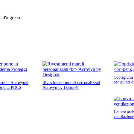
ci d'ingresso
Coprigiunt
per giunti d
orte in Acrovyn®
Rivestimenti murali personalizzati
gi dita PDCS
Acrovyn by Design®
Louvre archi
ventilazione