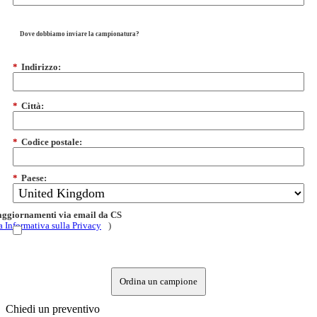
Dove dobbiamo inviare la campionatura?
*
Indirizzo:
*
Città:
*
Codice postale:
*
Paese:
 aggiornamenti via email da CS
a Informativa sulla Privacy
)
Ordina un campione
Chiedi un preventivo