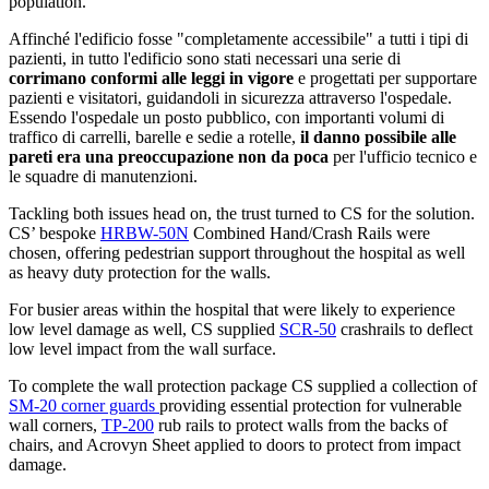
population.
Affinché l'edificio fosse "completamente accessibile" a tutti i tipi di
pazienti, in tutto l'edificio sono stati necessari una serie di
corrimano conformi alle leggi in vigore
e progettati per supportare
pazienti e visitatori, guidandoli in sicurezza attraverso l'ospedale.
Essendo l'ospedale un posto pubblico, con importanti volumi di
traffico di carrelli, barelle e sedie a rotelle,
il danno possibile alle
pareti era una preoccupazione non da poca
per l'ufficio tecnico e
le squadre di manutenzioni.
Tackling both issues head on, the trust turned to CS for the solution.
CS’ bespoke
HRBW-50N
Combined Hand/Crash Rails were
chosen, offering pedestrian support throughout the hospital as well
as heavy duty protection for the walls.
For busier areas within the hospital that were likely to experience
low level damage as well, CS supplied
SCR-50
crashrails to deflect
low level impact from the wall surface.
To complete the wall protection package CS supplied a collection of
SM-20 corner guards
providing essential protection for vulnerable
wall corners,
TP-200
rub rails to protect walls from the backs of
chairs, and Acrovyn Sheet applied to doors to protect from impact
damage.