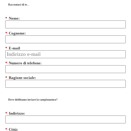
Raccontaci di te...
*
Nome:
*
Cognome:
*
E-mail
*
Numero di telefono:
*
Ragione sociale:
Dove dobbiamo inviare la campionatura?
*
Indirizzo:
*
Città: