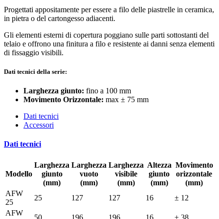
Progettati appositamente per essere a filo delle piastrelle in ceramica,
in pietra o del cartongesso adiacenti.
Gli elementi esterni di copertura poggiano sulle parti sottostanti del
telaio e offrono una finitura a filo e resistente ai danni senza elementi
di fissaggio visibili.
Dati tecnici della serie:
Larghezza giunto:
fino a 100 mm
Movimento Orizzontale:
max ± 75 mm
Dati tecnici
Accessori
Dati tecnici
Larghezza
Larghezza
Larghezza
Altezza
Movimento
Modello
giunto
vuoto
visibile
giunto
orizzontale
(mm)
(mm)
(mm)
(mm)
(mm)
AFW
25
127
127
16
± 12
25
AFW
50
196
196
16
± 38