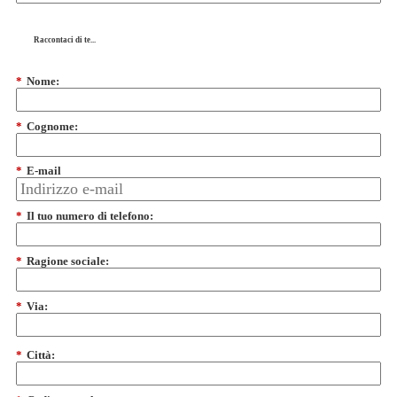
Raccontaci di te...
*
Nome:
*
Cognome:
*
E-mail
*
Il tuo numero di telefono:
*
Ragione sociale:
*
Via:
*
Città: