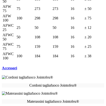
50
AFW
75
273
273
16
± 50
75
AFW
100
298
298
16
± 75
100
AFWC
25
50
50
16
± 12
25
AFWC
50
108
108
16
± 20
50
AFWC
75
159
159
16
± 25
75
AFWC
100
184
184
16
± 38
100
Accessori
Cordoni tagliafuoco Jointofeu®
Materassini tagliafuoco Jointofeu®