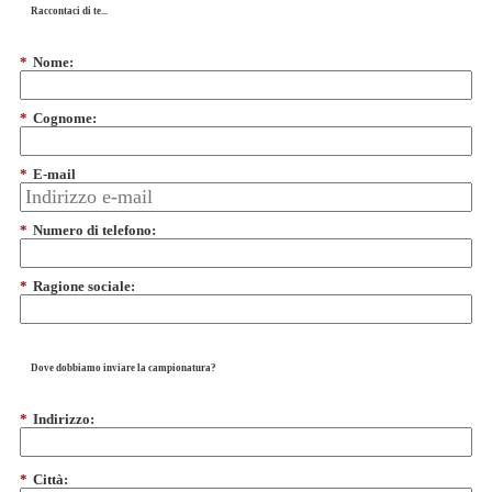
Raccontaci di te...
*
Nome:
*
Cognome:
*
E-mail
*
Numero di telefono:
*
Ragione sociale:
Dove dobbiamo inviare la campionatura?
*
Indirizzo:
*
Città: