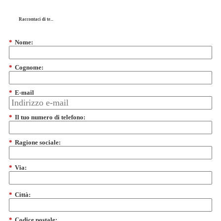
Raccontaci di te...
*
Nome:
*
Cognome:
*
E-mail
*
Il tuo numero di telefono:
*
Ragione sociale:
*
Via:
*
Città:
*
Codice postale: