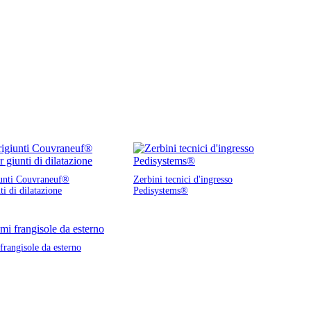
unti Couvraneuf®
Zerbini tecnici d'ingresso
ti di dilatazione
Pedisystems®
frangisole da esterno