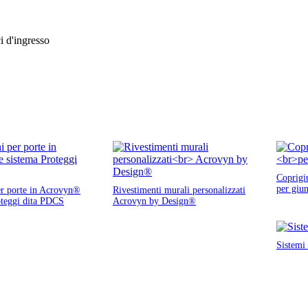
ci d'ingresso
Coprigi
per giun
er porte in Acrovyn®
Rivestimenti murali personalizzati
oteggi dita PDCS
Acrovyn by Design®
Sistemi 