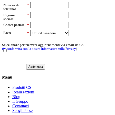
Numero di
*
telefono:
Ragione
*
sociale:
Codice postale:
*
Paese:
*
Selezionare per ricevere aggiornamenti via email da CS
(in conformità con la nostra Informativa sulla Privacy
)
Assistenza
Menu
Prodotti CS
Realizzazioni
Blog
Il Gruppo
Contattaci
Scegli Paese