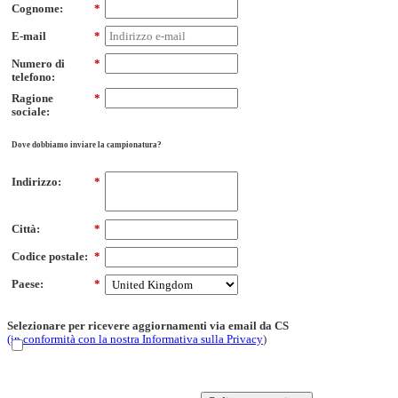
Cognome:
*
E-mail
*
Numero di
*
telefono:
Ragione
*
sociale:
Dove dobbiamo inviare la campionatura?
Indirizzo:
*
Città:
*
Codice postale:
*
Paese:
*
Selezionare per ricevere aggiornamenti via email da CS
(in conformità con la nostra Informativa sulla Privacy
)