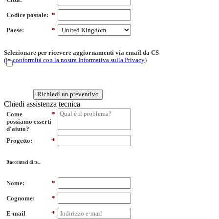
Codice postale:
*
Paese:
*
Selezionare per ricevere aggiornamenti via email da CS
(in conformità con la nostra Informativa sulla Privacy
)
Richiedi un preventivo
Chiedi assistenza tecnica
Come
*
possiamo esserti
d'aiuto?
Progetto:
*
Raccontaci di te...
Nome:
*
Cognome:
*
E-mail
*