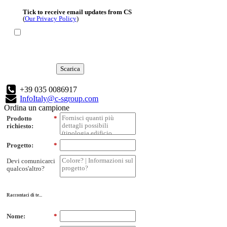
Tick to receive email updates from CS
(
Our Privacy Policy
)
Scarica
+39 035 0086917
InfoItaly@c-sgroup.com
Ordina un campione
Prodotto
*
richiesto:
Progetto:
*
Devi comunicarci
qualcos'altro?
Raccontaci di te...
Nome:
*