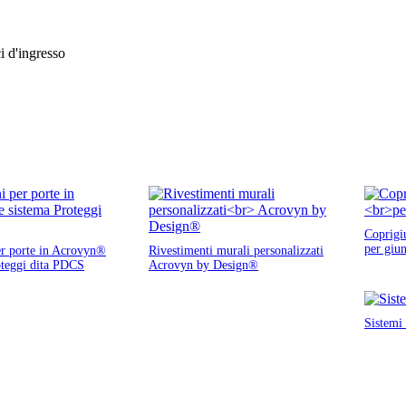
ci d'ingresso
Coprigi
per giun
er porte in Acrovyn®
Rivestimenti murali personalizzati
oteggi dita PDCS
Acrovyn by Design®
Sistemi 