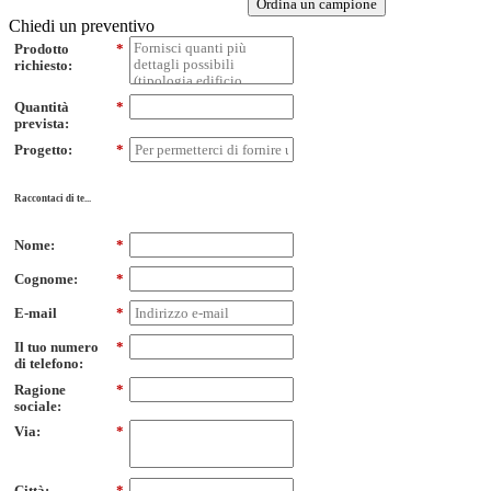
Ordina un campione
Chiedi un preventivo
Prodotto
*
richiesto:
Quantità
*
prevista:
Progetto:
*
Raccontaci di te...
Nome:
*
Cognome:
*
E-mail
*
Il tuo numero
*
di telefono:
Ragione
*
sociale:
Via:
*
Città:
*