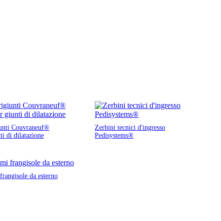
unti Couvraneuf®
Zerbini tecnici d'ingresso
ti di dilatazione
Pedisystems®
frangisole da esterno