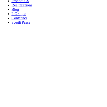
Prodotti CS
Realizzazioni
Blog
Il Gruppo
Contattaci
Scegli Paese
Contatti
Construction Specialties Italia Srl:
Corso Europa Unita, 2
24030 VALBREMBO (BG)
P.IVA 04628610166
Tel: 035 0086917
Email:
InfoItaly@c-sgroup.com
Informativa sulla privacy
Il presente sito utilizza cookie che ci consentono di offrirvi l'esperien
sull'utilizzo che facciamo dei cookie e sul modo con cui li gestiamo, c
Informativa sulla privacy
Copyright © 2026 · Construction Specialties