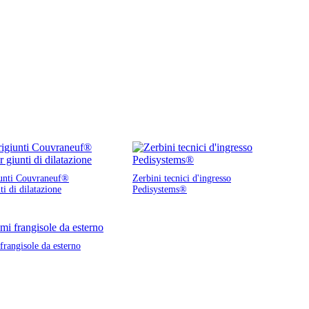
unti Couvraneuf®
Zerbini tecnici d'ingresso
ti di dilatazione
Pedisystems®
frangisole da esterno