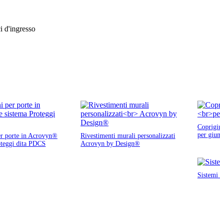
ci d'ingresso
Coprigi
per giun
er porte in Acrovyn®
Rivestimenti murali personalizzati
oteggi dita PDCS
Acrovyn by Design®
Sistemi 