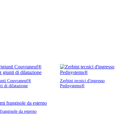
unti Couvraneuf®
Zerbini tecnici d'ingresso
ti di dilatazione
Pedisystems®
frangisole da esterno