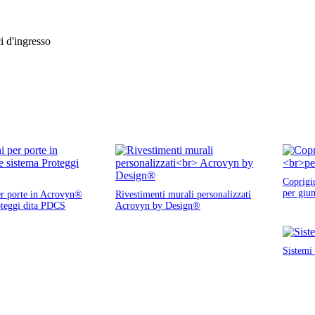
ci d'ingresso
Coprigi
per giun
er porte in Acrovyn®
Rivestimenti murali personalizzati
oteggi dita PDCS
Acrovyn by Design®
Sistemi 