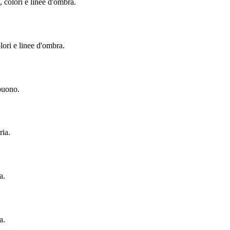
, colori e linee d'ombra.
lori e linee d'ombra.
 buono.
ria.
a.
a.