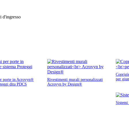
ci d'ingresso
Coprigi
per giun
er porte in Acrovyn®
Rivestimenti murali personalizzati
oteggi dita PDCS
Acrovyn by Design®
Sistemi 