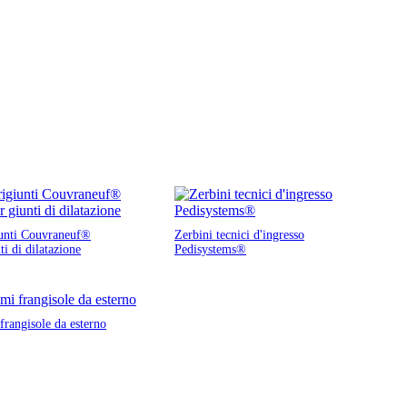
unti Couvraneuf®
Zerbini tecnici d'ingresso
ti di dilatazione
Pedisystems®
frangisole da esterno